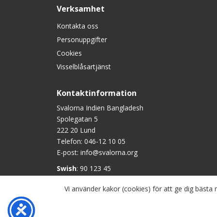
Verksamhet
Kontakta oss
Personuppgifter
Cookies
Visselblåsartjänst
Kontaktinformation
Svalorna Indien Bangladesh
Spolegatan 5
222 20 Lund
Telefon:
046-12 10 05
E-post:
info@svalorna.org
Swish
: 90 123 45
Plusgiro
: 90 1234-5
Vi använder kakor (cookies) för att ge dig bäst
Bankgiro
: 901-2345
Copyright © Svalorna Indien Bangladesh, om inget