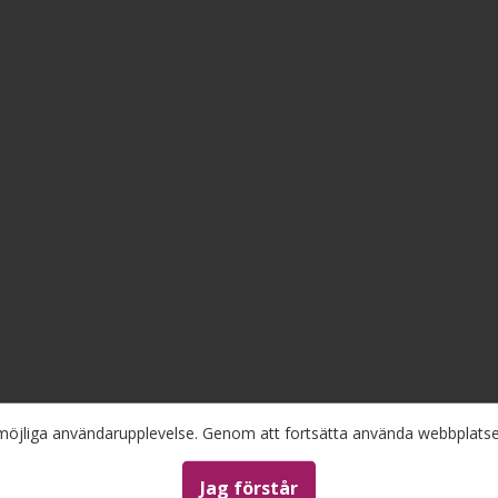
a möjliga användarupplevelse. Genom att fortsätta använda webbplat
 annat anges.
Jag förstår