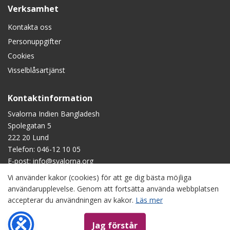
Verksamhet
Kontakta oss
Personuppgifter
Cookies
Visselblåsartjänst
Kontaktinformation
Svalorna Indien Bangladesh
Spolegatan 5
222 20 Lund
Telefon:
046-12 10 05
E-post:
info@svalorna.org
Vi använder kakor (cookies) för att ge dig bästa möjliga
Swish
: 90 123 45
användarupplevelse. Genom att fortsätta använda webbplatsen
Plusgiro
: 90 1234-5
accepterar du användningen av kakor.
Läs mer
Bankgiro
: 901-2345
Copyright © Svalorna Indien Bangladesh, om inget annat anges.
Jag förstår