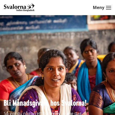
Bli Månadsgivare hos Svalorna!
Så ger du någon ett bättre liv - varje dag.