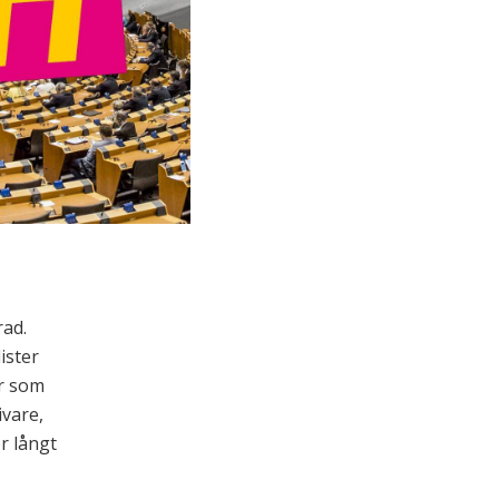
rad.
ister
er som
vare,
r långt