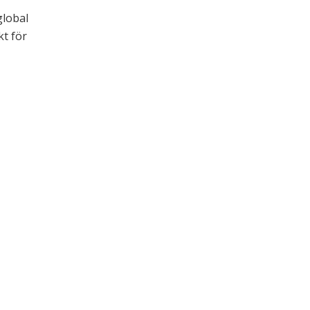
global
kt för