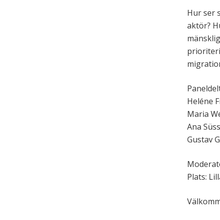
Hur ser 
aktör? H
mänskliga
priorite
migratio
Paneldel
Heléne F
Maria We
Ana Süss
Gustav 
Moderato
Plats: Li
Välkomm