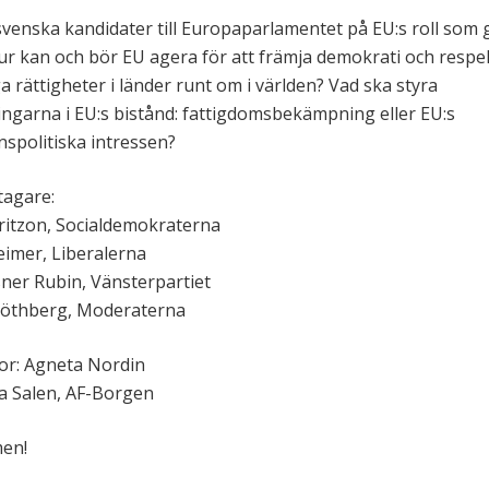
svenska kandidater till Europaparlamentet på EU:s roll som 
ur kan och bör EU agera för att främja demokrati och respe
 rättigheter i länder runt om i världen? Vad ska styra
ringarna i EU:s bistånd: fattigdomsbekämpning eller EU:s
nspolitiska intressen?
tagare:
ritzon, Socialdemokraterna
imer, Liberalerna
ner Rubin, Vänsterpartiet
Göthberg, Moderaterna
r: Agneta Nordin
lla Salen, AF-Borgen
en!