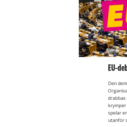
EU-deb
Den demok
Organisa
drabbas 
krymper 
spelar en
utanför 