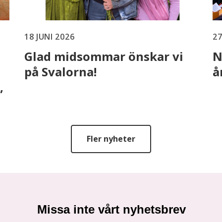
18 JUNI 2026
27
Glad midsommar önskar vi
N
på Svalorna!
å
,
Fler nyheter