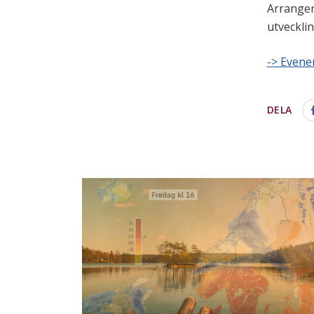
Arranger
utveckli
-> Even
DELA