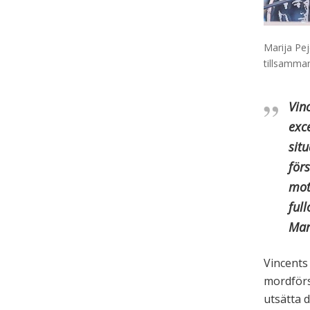
Marija Pej
tillsamma
Vinc
exc
situ
för
mot
ful
Mar
Vincents 
mordförsö
utsätta d