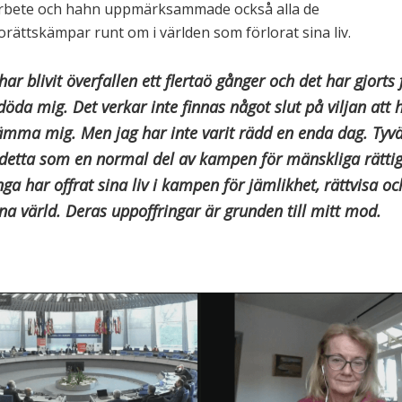
 arbete och hahn uppmärksammade också alla de
rättskämpar runt om i världen som förlorat sina liv.
har blivit överfallen ett flertaö gånger och det har gjorts
döda mig. Det verkar inte finnas något slut på viljan att 
ämma mig. Men jag har inte varit rädd en enda dag. Tyvä
 detta som en normal del av kampen för mänskliga rättig
a har offrat sina liv i kampen för jämlikhet, rättvisa och
na värld. Deras uppoffringar är grunden till mitt mod.