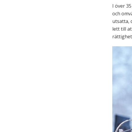
I över 3
och omvä
utsatta, 
lett till
rättighet