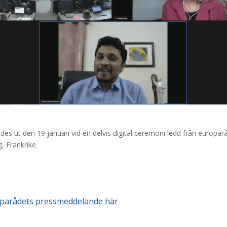
ades ut den 19 januari vid en delvis digital ceremoni ledd från europarå
, Frankrike.
parådets pressmeddelande här