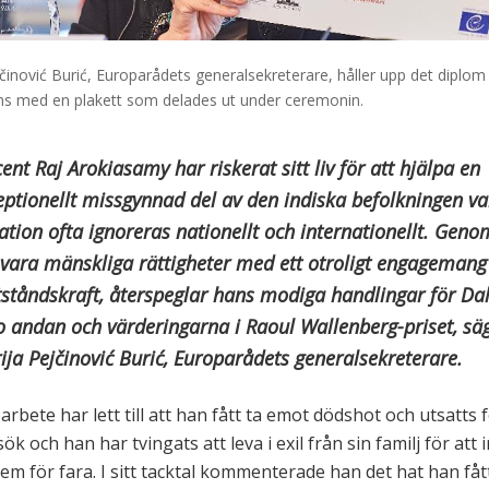
činović Burić, Europarådets generalsekreterare, håller upp det diplo
ns med en plakett som delades ut under ceremonin.
ent Raj Arokiasamy har riskerat sitt liv för att hjälpa en
eptionellt missgynnad del av den indiska befolkningen va
ation ofta ignoreras nationellt och internationellt. Geno
svara mänskliga rättigheter med ett otroligt engagemang
ståndskraft, återspeglar hans modiga handlingar för Dalit
lo andan och värderingarna i Raoul Wallenberg-priset, sä
ija Pejčinović Burić, Europarådets generalsekreterare.
arbete har lett till att han fått ta emot dödshot och utsatts 
k och han har tvingats att leva i exil från sin familj för att 
em för fara. I sitt tacktal kommenterade han det hat han fåt