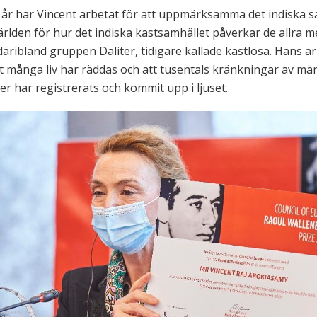
5 år har Vincent arbetat för att uppmärksamma det indiska s
rlden för hur det indiska kastsamhället påverkar de allra m
däribland gruppen Daliter, tidigare kallade kastlösa. Hans a
 att många liv har räddas och att tusentals kränkningar av mä
er har registrerats och kommit upp i ljuset.