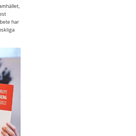
amhället,
est
rbete har
nskliga