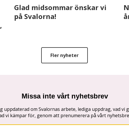
Glad midsommar önskar vi
N
på Svalorna!
å
,
Fler nyheter