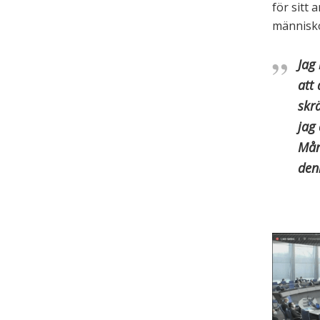
för sitt
människo
Jag 
att 
skr
jag
Mång
den