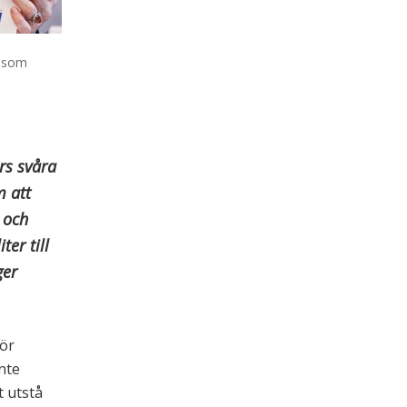
m som
rs svåra
m att
 och
er till
ger
för
inte
t utstå