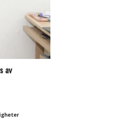
s av
tigheter