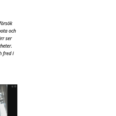
 försök
hota och
rr ser
heter.
 fred i