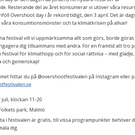
de. Resterande del av året konsumerar vi utöver våra resurs
nföll Overshoot day i år rekord tidigt, den 3 april. Det är dag
 våra konsumtionsmönster och ta klimatkrisen på allvar!
a festival vill vi uppmärksamma allt som görs, borde göras
ngagera dig tillsammans med andra. För en framtid att tro p
 festival för klimathopp och för social rättvisa – med glädje,
a och gemenskap!
et hittar du på @overshootfestivalen på Instagram eller p
tfestivalen.se
7 juli, klockan 11-20
 Folkets park, Malmö
lta i festivalen är gratis, till vissa programpunkter behöver 
äla dig.