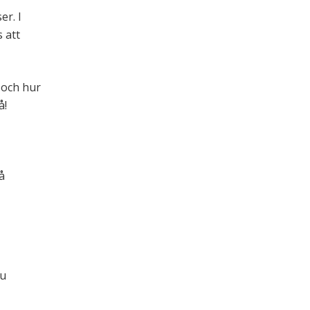
er. I
s att
 och hur
å!
å
du