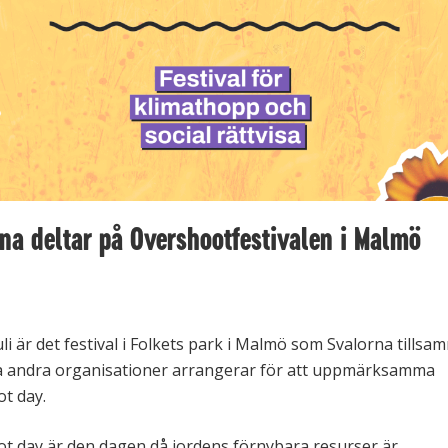
na deltar på Overshootfestivalen i Malmö
li är det festival i Folkets park
i Malmö som Svalorna tillsa
a andra organisationer arrangerar för att uppmärksamma
t day.
t day är den dagen då jordens förnybara resurser är