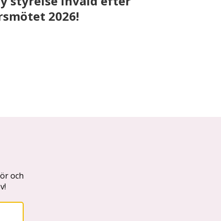
y styrelse invald efter
rsmötet 2026!