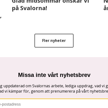
Glad midsommar önskar vi
N
på Svalorna!
å
,
Fler nyheter