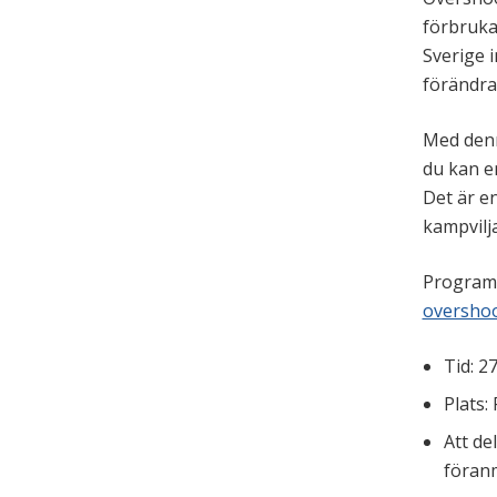
förbruka
Sverige i
förändra
Med denn
du kan e
Det är en
kampvilj
Programm
overshoo
Tid: 2
Plats:
Att de
föranm