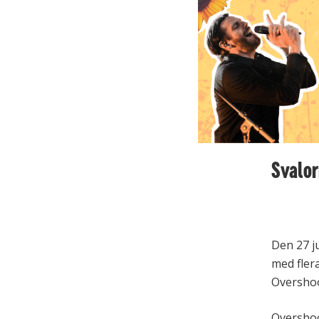
Svalor
Den 27 ju
med fler
Overshoo
Overshoo