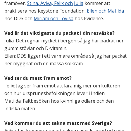
framöver.
Stina, Aviva, Felix och Julia
kommer att
praktisera hos Keystone Foundation,
Ellen och Matilda
hos DDS och
Miriam och Lovisa
hos Evidence.
Vad är det viktigaste du packat i din resväska?
Julia: Det regnar mycket i bergen så jag har packat ner
gummistövlar och D-vitamin.
Ellen: DDS ligger i ett varmare område så jag har packat
ner myggnät och en massa solkräm.
Vad ser du mest fram emot?
Felix: Jag ser fram emot att lära mig mer om kulturen
och hur ursprungsbefolkningen lever i Indien.
Matilda: Fältbesöken hos kvinnliga odlare och den
indiska maten.
Vad kommer du att sakna mest med Sverige?
Aviva: Jag kommer nog att sakna svenskt bröd och min