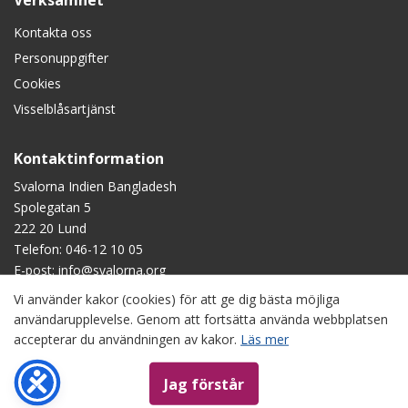
Verksamhet
Kontakta oss
Personuppgifter
Cookies
Visselblåsartjänst
Kontaktinformation
Svalorna Indien Bangladesh
Spolegatan 5
222 20 Lund
Telefon:
046-12 10 05
E-post:
info@svalorna.org
Vi använder kakor (cookies) för att ge dig bästa möjliga
Swish
: 90 123 45
användarupplevelse. Genom att fortsätta använda webbplatsen
Plusgiro
: 90 1234-5
accepterar du användningen av kakor.
Läs mer
Bankgiro
: 901-2345
Copyright © Svalorna Indien Bangladesh, om inget annat anges.
Jag förstår