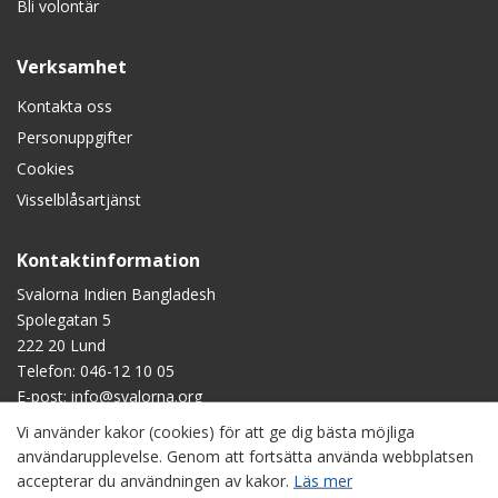
Bli volontär
Verksamhet
Kontakta oss
Personuppgifter
Cookies
Visselblåsartjänst
Kontaktinformation
Svalorna Indien Bangladesh
Spolegatan 5
222 20 Lund
Telefon:
046-12 10 05
E-post:
info@svalorna.org
Vi använder kakor (cookies) för att ge dig bästa möjliga
Swish
: 90 123 45
användarupplevelse. Genom att fortsätta använda webbplatsen
Plusgiro
: 90 1234-5
accepterar du användningen av kakor.
Läs mer
Bankgiro
: 901-2345