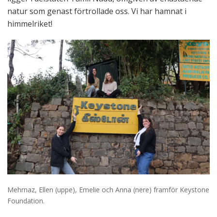
natur som genast förtrollade oss. Vi har hamnat i
himmelriket!
Mehrnaz, Ellen (uppe), Emelie och Anna (nere) framför Keystone
Foundation.