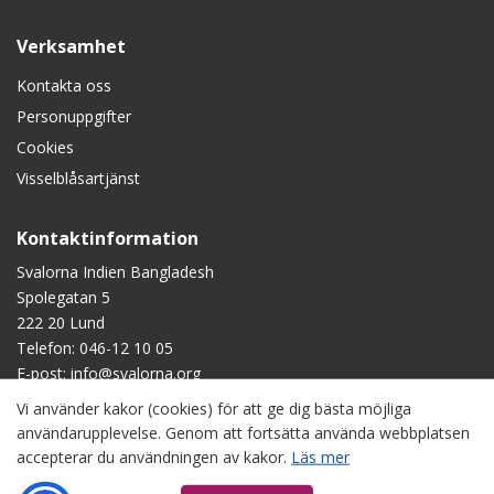
Verksamhet
Kontakta oss
Personuppgifter
Cookies
Visselblåsartjänst
Kontaktinformation
Svalorna Indien Bangladesh
Spolegatan 5
222 20 Lund
Telefon:
046-12 10 05
E-post:
info@svalorna.org
Vi använder kakor (cookies) för att ge dig bästa möjliga
Swish
: 90 123 45
användarupplevelse. Genom att fortsätta använda webbplatsen
Plusgiro
: 90 1234-5
accepterar du användningen av kakor.
Läs mer
Bankgiro
: 901-2345