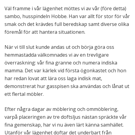
Väl framme i vår lägenhet möttes vi av vår (före detta)
sambo, husspindeln Hobbe. Han var allt för stor för vår
smak och det krävdes full beredskap samt diverse olika
föremål för att hantera situationen.
När vi till slut kunde andas ut och börja göra oss
hemmastadda välkomnades vi av en trevligare
överraskning: vår fina granne och numera indiska
mamma. Det var kärlek vid första ögonkastet och hon
har redan lovat att lära oss laga indisk mat,
demonstrerat hur gasspisen ska användas och lånat ut
ett flertal möbler.
Efter några dagar av möblering och ommöblering,
varpå placeringen av tre doftsljus nästan spräckte vår
fina gemenskap, har vi nu även lärt känna samhället.
Utanför vår lägenhet doftar det underbart från