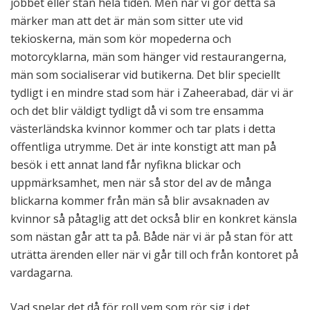
jobbet eller stan hela tiden. Men när vi gör detta så
märker man att det är män som sitter ute vid
tekioskerna, män som kör mopederna och
motorcyklarna, män som hänger vid restaurangerna,
män som socialiserar vid butikerna. Det blir speciellt
tydligt i en mindre stad som här i Zaheerabad, där vi är
och det blir väldigt tydligt då vi som tre ensamma
västerländska kvinnor kommer och tar plats i detta
offentliga utrymme. Det är inte konstigt att man på
besök i ett annat land får nyfikna blickar och
uppmärksamhet, men när så stor del av de många
blickarna kommer från män så blir avsaknaden av
kvinnor så påtaglig att det också blir en konkret känsla
som nästan går att ta på. Både när vi är på stan för att
uträtta ärenden eller när vi går till och från kontoret på
vardagarna.
Vad spelar det då för roll vem som rör sig i det