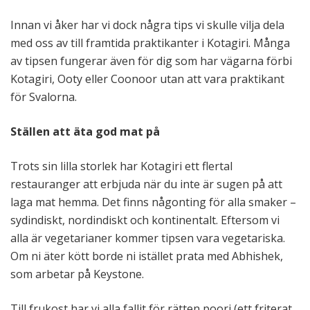
Innan vi åker har vi dock några tips vi skulle vilja dela
med oss av till framtida praktikanter i Kotagiri. Många
av tipsen fungerar även för dig som har vägarna förbi
Kotagiri, Ooty eller Coonoor utan att vara praktikant
för Svalorna.
Ställen att äta god mat på
Trots sin lilla storlek har Kotagiri ett flertal
restauranger att erbjuda när du inte är sugen på att
laga mat hemma. Det finns någonting för alla smaker –
sydindiskt, nordindiskt och kontinentalt. Eftersom vi
alla är vegetarianer kommer tipsen vara vegetariska.
Om ni äter kött borde ni istället prata med Abhishek,
som arbetar på Keystone.
Till frukost har vi alla fallit för rätten poori (ett friterat