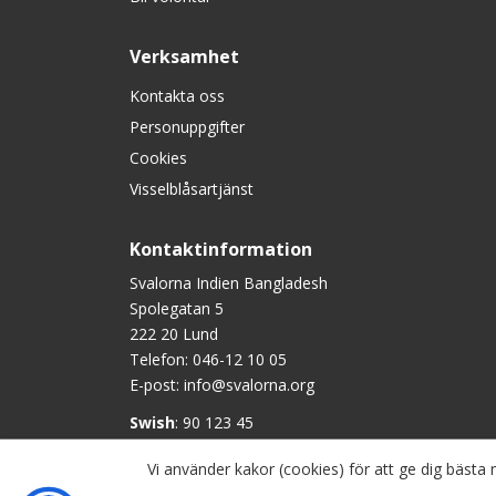
Verksamhet
Kontakta oss
Personuppgifter
Cookies
Visselblåsartjänst
Kontaktinformation
Svalorna Indien Bangladesh
Spolegatan 5
222 20 Lund
Telefon:
046-12 10 05
E-post:
info@svalorna.org
Swish
: 90 123 45
Plusgiro
: 90 1234-5
Vi använder kakor (cookies) för att ge dig bäst
Bankgiro
: 901-2345