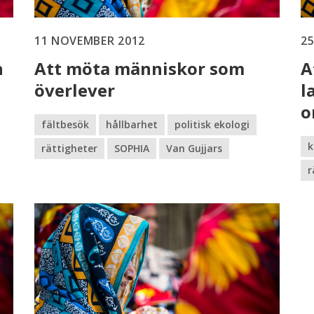
11 NOVEMBER 2012
2
n
Att möta människor som
A
överlever
l
o
fältbesök
hållbarhet
politisk ekologi
k
rättigheter
SOPHIA
Van Gujjars
r