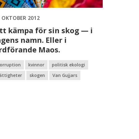
5 OKTOBER 2012
tt kämpa för sin skog — i
agens namn. Eller i
rdförande Maos.
orruption
kvinnor
politisk ekologi
ättigheter
skogen
Van Gujjars