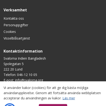
Verksamhet
Kontakta oss
Personuppgifter
Cookies
Visselblåsartjänst
Kontaktinformation
Svalorna Indien Bangladesh
Spolegatan 5
222 20 Lund
Telefon:
046-12 10 05
E-post:
info@svalorna.org
Vi använder kakor (cookies) för att ge dig bästa möjliga
Swish
: 90 123 45
användarupplevelse. Genom att fortsätta använda webbplatsen
Plusgiro
: 90 1234-5
accepterar du användningen av kakor.
Läs mer
Bankgiro
: 901-2345