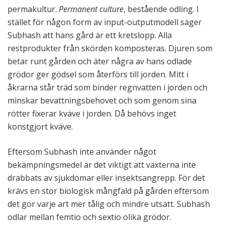
permakultur.
Permanent culture
, bestående odling. I
stället för någon form av input-outputmodell säger
Subhash att hans gård är ett kretslopp. Alla
restprodukter från skörden komposteras. Djuren som
betar runt gården och äter några av hans odlade
grödor ger gödsel som återförs till jorden. Mitt i
åkrarna står träd som binder regnvatten i jorden och
minskar bevattningsbehovet och som genom sina
rötter fixerar kväve i jorden. Då behövs inget
konstgjort kväve.
Eftersom Subhash inte använder något
bekämpningsmedel är det viktigt att växterna inte
drabbats av sjukdomar eller insektsangrepp. För det
krävs en stor biologisk mångfald på gården eftersom
det gör varje art mer tålig och mindre utsatt. Subhash
odlar mellan femtio och sextio olika grödor.