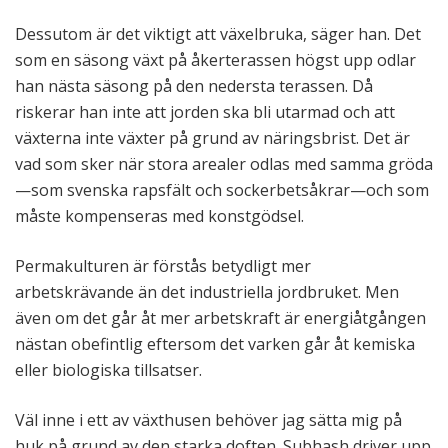
Dessutom är det viktigt att växelbruka, säger han. Det
som en säsong växt på åkerterassen högst upp odlar
han nästa säsong på den nedersta terassen. Då
riskerar han inte att jorden ska bli utarmad och att
växterna inte växter på grund av näringsbrist. Det är
vad som sker när stora arealer odlas med samma gröda
—som svenska rapsfält och sockerbetsåkrar—och som
måste kompenseras med konstgödsel.
Permakulturen är förstås betydligt mer
arbetskrävande än det industriella jordbruket. Men
även om det går åt mer arbetskraft är energiåtgången
nästan obefintlig eftersom det varken går åt kemiska
eller biologiska tillsatser.
Väl inne i ett av växthusen behöver jag sätta mig på
huk på grund av den starka doften. Subhash driver upp