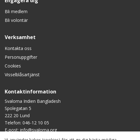
Engagera dig
Bli medlem
Bli volontär
Verksamhet
Kontakta oss
Personuppgifter
Cookies
Visselblåsartjänst
Kontaktinformation
Svalorna Indien Bangladesh
Spolegatan 5
222 20 Lund
Telefon:
046-12 10 05
E-post:
info@svalorna.org
Vi använder kakor (cookies) för att ge dig bästa möjliga