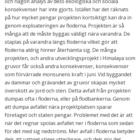
och någon analys av dess ekologiska och sociala
konsekvenser har inte gjorts. Istället har det räknats
på hur mycket pengar projekten kortsiktigt kan dra in
genom exploateringen av floderna. Projekten är så
många att de måste byggas väldigt nära varandra. De
staplas på varandra längs floderna vilket gör att
floderna aldrig hinner återhämta sig. De många
projekten, och andra utvecklingsprojekt i Himalaya som
gruvor får också andra konsekvenser, konsekvenser
som förvärrade monsunens kraft i juni. Vid byggandet
av dammar och grävandet av gruvor skapas mycket
överskott av jord och sten. Detta avfall från projekten
dumpas ofta i floderna, eller på flodbankerna. Genom
att dumpa avfallet nära projektplatsen sparar
företaget och staten pengar. Problemet med det är att
när det regnar spolas avfallet ner i floderna som sedan
för det med sig nedströms. Mer avfall i floderna betyder
dels att vattnet stiger ytterligare, och dels gör det