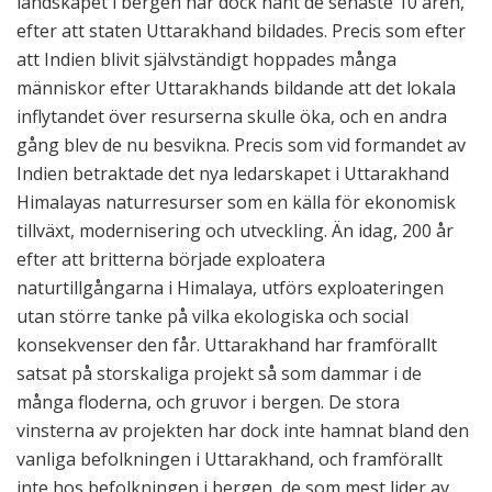
landskapet i bergen har dock hänt de senaste 10 åren,
efter att staten Uttarakhand bildades. Precis som efter
att Indien blivit självständigt hoppades många
människor efter Uttarakhands bildande att det lokala
inflytandet över resurserna skulle öka, och en andra
gång blev de nu besvikna. Precis som vid formandet av
Indien betraktade det nya ledarskapet i Uttarakhand
Himalayas naturresurser som en källa för ekonomisk
tillväxt, modernisering och utveckling. Än idag, 200 år
efter att britterna började exploatera
naturtillgångarna i Himalaya, utförs exploateringen
utan större tanke på vilka ekologiska och social
konsekvenser den får. Uttarakhand har framförallt
satsat på storskaliga projekt så som dammar i de
många floderna, och gruvor i bergen. De stora
vinsterna av projekten har dock inte hamnat bland den
vanliga befolkningen i Uttarakhand, och framförallt
inte hos befolkningen i bergen, de som mest lider av