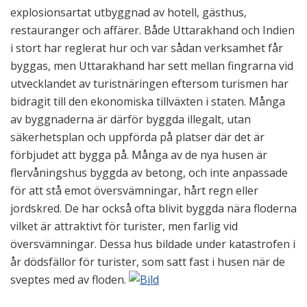
explosionsartat utbyggnad av hotell, gästhus,
restauranger och affärer. Både Uttarakhand och Indien
i stort har reglerat hur och var sådan verksamhet får
byggas, men Uttarakhand har sett mellan fingrarna vid
utvecklandet av turistnäringen eftersom turismen har
bidragit till den ekonomiska tillväxten i staten. Många
av byggnaderna är därför byggda illegalt, utan
säkerhetsplan och uppförda på platser där det är
förbjudet att bygga på. Många av de nya husen är
flervåningshus byggda av betong, och inte anpassade
för att stå emot översvämningar, hårt regn eller
jordskred. De har också ofta blivit byggda nära floderna
vilket är attraktivt för turister, men farlig vid
översvämningar. Dessa hus bildade under katastrofen i
år dödsfällor för turister, som satt fast i husen när de
sveptes med av floden.