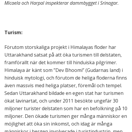
Micaela och Harpal inspekterar dammbygget i Srinagar.
Turism:
Förutom storskaliga projekt i Himalayas floder har
Uttarakhand satsat på att öka turismen till delstaten,
framförallt när det kommer till hinduiska pilgrimer.
Himalaya är känt som ”Dev Bhoomi” (Gudarnas land) i
hinduisk mytologi, och förutom de heliga floderna finns
även massvis med heliga platser, föremål och tempel.
Sedan Uttarakhand bildade en egen stat har turismen
ökat lavinartat, och under 2011 besökte ungefär 30
miljoner turister delstaten som har en befolkning på 10
miljoner. Den ökade turismen ger många människor en
möjlighet att öka sin inkomst, och idag är många
människor i bergen involverade i turistindustrin, men