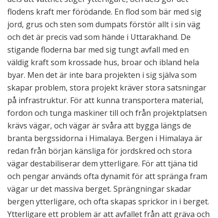
flodens kraft mer förödande. En flod som bär med sig
jord, grus och sten som dumpats förstör allt i sin väg
och det är precis vad som hände i Uttarakhand. De
stigande floderna bar med sig tungt avfall med en
väldig kraft som krossade hus, broar och ibland hela
byar. Men det är inte bara projekten i sig själva som
skapar problem, stora projekt kräver stora satsningar
på infrastruktur. För att kunna transportera material,
fordon och tunga maskiner till och från projektplatsen
krävs vägar, och vägar är svåra att bygga längs de
branta bergssidorna i Himalaya. Bergen i Himalaya är
redan från början känsliga för jordskred och stora
vägar destabiliserar dem ytterligare. För att tjäna tid
och pengar används ofta dynamit för att spränga fram
vägar ur det massiva berget. Sprängningar skadar
bergen ytterligare, och ofta skapas sprickor in i berget.
Ytterligare ett problem är att avfallet från att gräva och