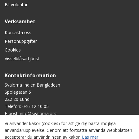
Bli volontär
Verksamhet
Kontakta oss
Personuppgifter
Cookies
Visselblåsartjänst
Kontaktinformation
Svalorna Indien Bangladesh
Spolegatan 5
222 20 Lund
Telefon:
046-12 10 05
E-post:
info@svalorna.org
Vi använder kakor (cookies) för att ge dig bästa möjliga
Swish
: 90 123 45
användarupplevelse. Genom att fortsätta använda webbplatsen
Plusgiro
: 90 1234-5
accepterar du användningen av kakor.
Läs mer
Bankgiro
: 901-2345