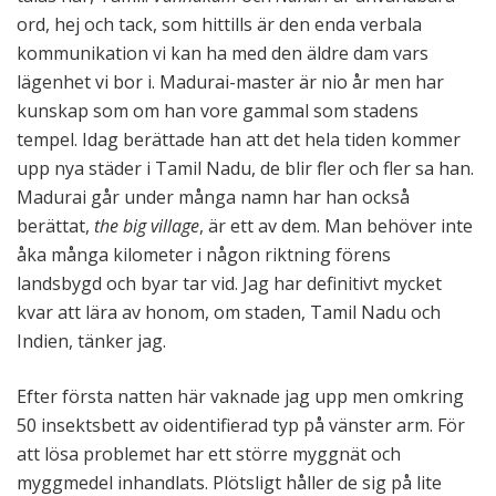
ord, hej och tack, som hittills är den enda verbala
kommunikation vi kan ha med den äldre dam vars
lägenhet vi bor i. Madurai-master är nio år men har
kunskap som om han vore gammal som stadens
tempel. Idag berättade han att det hela tiden kommer
upp nya städer i Tamil Nadu, de blir fler och fler sa han.
Madurai går under många namn har han också
berättat,
the big village
, är ett av dem. Man behöver inte
åka många kilometer i någon riktning förens
landsbygd och byar tar vid. Jag har definitivt mycket
kvar att lära av honom, om staden, Tamil Nadu och
Indien, tänker jag.
Efter första natten här vaknade jag upp men omkring
50 insektsbett av oidentifierad typ på vänster arm. För
att lösa problemet har ett större myggnät och
myggmedel inhandlats. Plötsligt håller de sig på lite