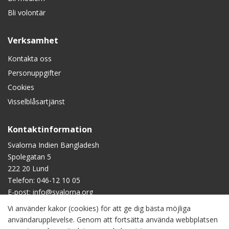
Bli volontär
Verksamhet
Kontakta oss
Personuppgifter
Cookies
Visselblåsartjänst
Kontaktinformation
Svalorna Indien Bangladesh
Spolegatan 5
222 20 Lund
Telefon:
046-12 10 05
E-post:
info@svalorna.org
Vi använder kakor (cookies) för att ge dig bästa möjliga
Swish
: 90 123 45
användarupplevelse. Genom att fortsätta använda webbplatsen
Plusgiro
: 90 1234-5