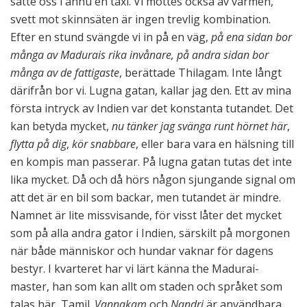
satte oss i ännu en taxi. Vi möttes också av värmen,
svett mot skinnsäten är ingen trevlig kombination.
Efter en stund svängde vi in på en väg,
på ena sidan bor
många av Madurais rika invånare, på andra sidan bor
många av de fattigaste
, berättade Thilagam. Inte långt
därifrån bor vi. Lugna gatan, kallar jag den. Ett av mina
första intryck av Indien var det konstanta tutandet. Det
kan betyda mycket,
nu tänker jag svänga runt hörnet här
,
flytta på dig
,
kör snabbare
, eller bara vara en hälsning till
en kompis man passerar. På lugna gatan tutas det inte
lika mycket. Då och då hörs någon sjungande signal om
att det är en bil som backar, men tutandet är mindre.
Namnet är lite missvisande, för visst låter det mycket
som på alla andra gator i Indien, särskilt på morgonen
när både människor och hundar vaknar för dagens
bestyr. I kvarteret har vi lärt känna the Madurai-
master, han som kan allt om staden och språket som
talas här, Tamil.
Vannakam
och
Nandri
är användbara