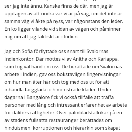
ser jag inte ännu. Kanske finns de där, men jag är
upptagen av att undra var vi är på väg, om det inte är
samma väg vi åkte på nyss, var någonstans den leder.
En ko ligger vilande vid sidan av vägen och påminner
mig om att jag faktiskt är i Indien.
Jag och Sofia förflyttade oss snart till Svalornas
Indienkontor. Där möttes vi av Anitha och Kariappa,
som tog väl hand om oss. De berättade om Svalornas
arbete i Indien, gav oss bokstavligen fingervisningar
om hur man äter här och tog med oss ut för att
inhandla färgglada och mönstrade kläder. Under
dagarna i Bangalore fick vi också tillfälle att träffa
personer med lång och intressant erfarenhet av arbete
för daliters rättigheter. Över palmbladstallrikar på en
av stadens fullsatta restauranger berättades om
hinduismen, korruptionen och hierarkin som skapat