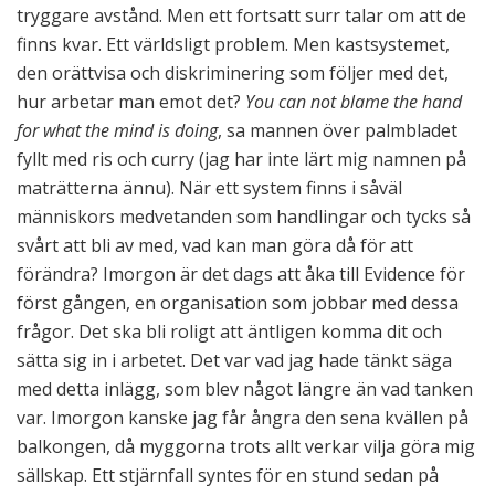
tryggare avstånd. Men ett fortsatt surr talar om att de
finns kvar. Ett världsligt problem. Men kastsystemet,
den orättvisa och diskriminering som följer med det,
hur arbetar man emot det?
You can not blame the hand
for what the mind is doing
, sa mannen över palmbladet
fyllt med ris och curry (jag har inte lärt mig namnen på
maträtterna ännu). När ett system finns i såväl
människors medvetanden som handlingar och tycks så
svårt att bli av med, vad kan man göra då för att
förändra? Imorgon är det dags att åka till Evidence för
först gången, en organisation som jobbar med dessa
frågor. Det ska bli roligt att äntligen komma dit och
sätta sig in i arbetet. Det var vad jag hade tänkt säga
med detta inlägg, som blev något längre än vad tanken
var. Imorgon kanske jag får ångra den sena kvällen på
balkongen, då myggorna trots allt verkar vilja göra mig
sällskap. Ett stjärnfall syntes för en stund sedan på