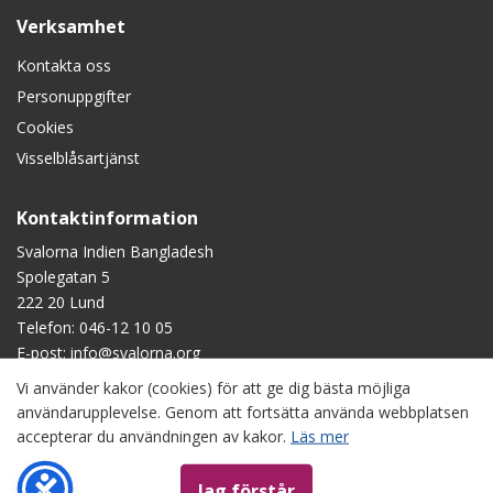
Verksamhet
Kontakta oss
Personuppgifter
Cookies
Visselblåsartjänst
Kontaktinformation
Svalorna Indien Bangladesh
Spolegatan 5
222 20 Lund
Telefon:
046-12 10 05
E-post:
info@svalorna.org
Vi använder kakor (cookies) för att ge dig bästa möjliga
Swish
: 90 123 45
användarupplevelse. Genom att fortsätta använda webbplatsen
Plusgiro
: 90 1234-5
accepterar du användningen av kakor.
Läs mer
Bankgiro
: 901-2345
Copyright © Svalorna Indien Bangladesh, om inget annat anges.
Jag förstår