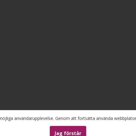
a möjliga användarupplevelse. Genom att fortsätta använda webbplat
 annat anges.
Jag förstår