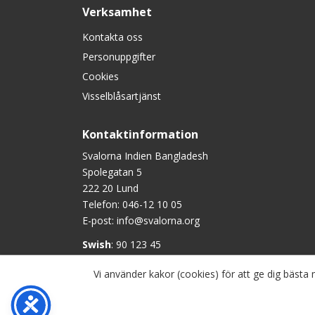
Verksamhet
Kontakta oss
Personuppgifter
Cookies
Visselblåsartjänst
Kontaktinformation
Svalorna Indien Bangladesh
Spolegatan 5
222 20 Lund
Telefon:
046-12 10 05
E-post:
info@svalorna.org
Swish
: 90 123 45
Plusgiro
: 90 1234-5
Vi använder kakor (cookies) för att ge dig bäst
Bankgiro
: 901-2345
Copyright © Svalorna Indien Bangladesh, om inget