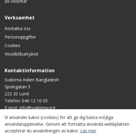
Bli volontär
Verksamhet
Kontakta oss
Personuppgifter
Cookies
Visselblåsartjänst
Kontaktinformation
Svalorna Indien Bangladesh
Spolegatan 5
222 20 Lund
Telefon:
046-12 10 05
E-post:
info@svalorna.org
Vi använder kakor (cookies) för att ge dig bästa möjliga
Swish
: 90 123 45
användarupplevelse. Genom att fortsätta använda webbplatsen
Plusgiro
: 90 1234-5
accepterar du användningen av kakor.
Läs mer
Bankgiro
: 901-2345