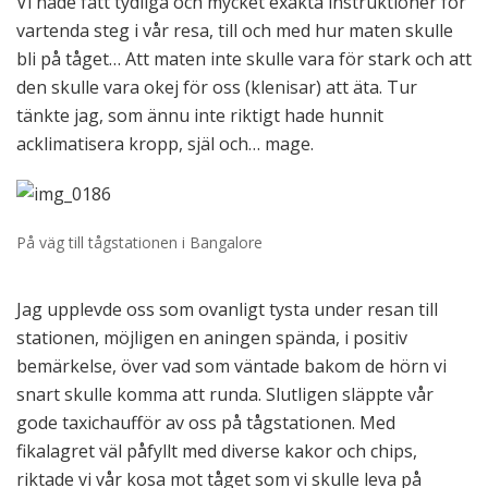
Vi hade fått tydliga och mycket exakta instruktioner för
vartenda steg i vår resa, till och med hur maten skulle
bli på tåget… Att maten inte skulle vara för stark och att
den skulle vara okej för oss (klenisar) att äta. Tur
tänkte jag, som ännu inte riktigt hade hunnit
acklimatisera kropp, själ och… mage.
På väg till tågstationen i Bangalore
Jag upplevde oss som ovanligt tysta under resan till
stationen, möjligen en aningen spända, i positiv
bemärkelse, över vad som väntade bakom de hörn vi
snart skulle komma att runda. Slutligen släppte vår
gode taxichaufför av oss på tågstationen. Med
fikalagret väl påfyllt med diverse kakor och chips,
riktade vi vår kosa mot tåget som vi skulle leva på