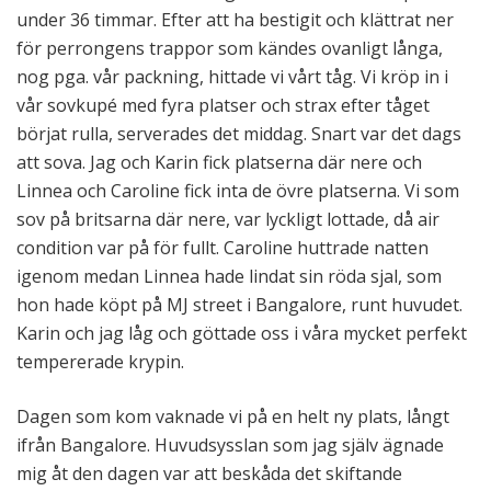
under 36 timmar. Efter att ha bestigit och klättrat ner
för perrongens trappor som kändes ovanligt långa,
nog pga. vår packning, hittade vi vårt tåg. Vi kröp in i
vår sovkupé med fyra platser och strax efter tåget
börjat rulla, serverades det middag. Snart var det dags
att sova. Jag och Karin fick platserna där nere och
Linnea och Caroline fick inta de övre platserna. Vi som
sov på britsarna där nere, var lyckligt lottade, då air
condition var på för fullt. Caroline huttrade natten
igenom medan Linnea hade lindat sin röda sjal, som
hon hade köpt på MJ street i Bangalore, runt huvudet.
Karin och jag låg och göttade oss i våra mycket perfekt
tempererade krypin.
Dagen som kom vaknade vi på en helt ny plats, långt
ifrån Bangalore. Huvudsysslan som jag själv ägnade
mig åt den dagen var att beskåda det skiftande