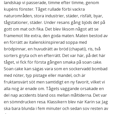
landskap vi passerade, timme efter timme, genom
kupéns fönster. Tåget rullade förbi vackra
naturområden, stora industrier, städer, risfält, byar,
tågstationer, städer. Under resans gång bjöds det på
gott om mat och fika. Det blev liksom något att se
framemot lite extra, den goda maten. Maten bestod av
en förrätt av italienskinspirerad soppa med
brödpinnar, en huvudrätt av bröd (chapati), ris, två
sorters gryta och en efterrätt. Det var här, på det här
tåget, vi fick för första gången smaka på soan cake.
Soan cake kan sägas vara som en sockervadd bombad
med nöter, typ pistage eller mandel, och är
fruktansvärt söt men samtidigt en ny favorit, vilket vi
alla nog är enade om. Tågets vaggande orsakade en
del nap accidents bland oss mellan måltiderna. Det var
en sömndrucken resa. Klassikern blev när Karin sa: Jag
ska bara blunda i fem minuter och sedan sov resten av