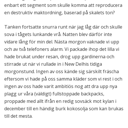
enbart ett segment som skulle komma att reproducera
en destruktiv maktordning, baserad på skalets ton?
Tanken fortsatte snurra runt när jag låg där och skulle
sova i tågets lunkande vrå. Natten blev därför inte
vidare lång för min del. Nästa morgon vaknade vi upp
och av två telefoners alarm. Vi packade ihop det lilla vi
hade brukat under resan, drog upp gardinerna och
stirrade ut när vi rullade in i New Delhis tidiga
morgonstund. Ingen av oss kände sig särskilt fräscha
eftersom vi hade på oss samma kläder som vi rest i och
ingen av oss hade varit ambitiös nog att dra upp nya
plagg ur våra (väldigt) fullstoppade backpacks,
proppade med allt ifrån en redig sovsäck mot kylan i
december till en händig burk kokosolja som kan brukas
till det mesta.