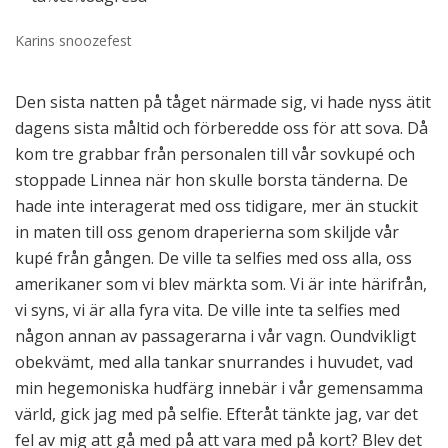
Karins snoozefest
Den sista natten på tåget närmade sig, vi hade nyss ätit
dagens sista måltid och förberedde oss för att sova. Då
kom tre grabbar från personalen till vår sovkupé och
stoppade Linnea när hon skulle borsta tänderna. De
hade inte interagerat med oss tidigare, mer än stuckit
in maten till oss genom draperierna som skiljde vår
kupé från gången. De ville ta selfies med oss alla, oss
amerikaner som vi blev märkta som. Vi är inte härifrån,
vi syns, vi är alla fyra vita. De ville inte ta selfies med
någon annan av passagerarna i vår vagn. Oundvikligt
obekvämt, med alla tankar snurrandes i huvudet, vad
min hegemoniska hudfärg innebär i vår gemensamma
värld, gick jag med på selfie. Efteråt tänkte jag, var det
fel av mig att gå med på att vara med på kort? Blev det