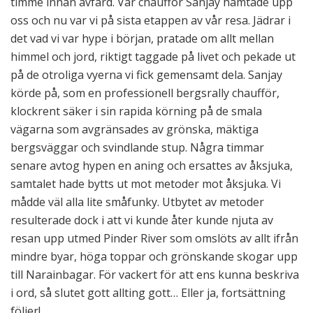
timme innan avfärd. Vår chaufför Sanjay hämtade upp
oss och nu var vi på sista etappen av vår resa. Jädrar i
det vad vi var hype i början, pratade om allt mellan
himmel och jord, riktigt taggade på livet och pekade ut
på de otroliga vyerna vi fick gemensamt dela. Sanjay
körde på, som en professionell bergsrally chaufför,
klockrent säker i sin rapida körning på de smala
vägarna som avgränsades av grönska, mäktiga
bergsväggar och svindlande stup. Några timmar
senare avtog hypen en aning och ersattes av åksjuka,
samtalet hade bytts ut mot metoder mot åksjuka. Vi
mådde väl alla lite småfunky. Utbytet av metoder
resulterade dock i att vi kunde åter kunde njuta av
resan upp utmed Pinder River som omslöts av allt ifrån
mindre byar, höga toppar och grönskande skogar upp
till Narainbagar. För vackert för att ens kunna beskriva
i ord, så slutet gott allting gott… Eller ja, fortsättning
följer!