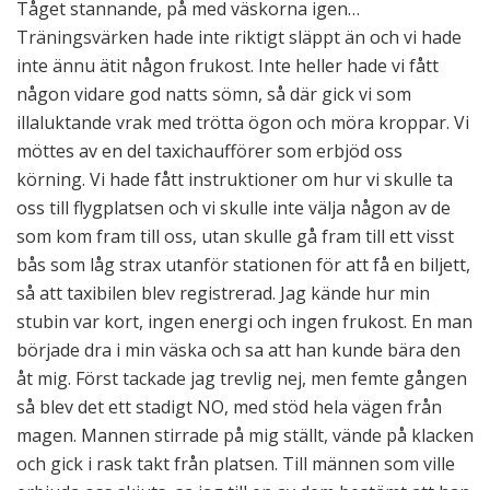
Tåget stannande, på med väskorna igen…
Träningsvärken hade inte riktigt släppt än och vi hade
inte ännu ätit någon frukost. Inte heller hade vi fått
någon vidare god natts sömn, så där gick vi som
illaluktande vrak med trötta ögon och möra kroppar. Vi
möttes av en del taxichaufförer som erbjöd oss
körning. Vi hade fått instruktioner om hur vi skulle ta
oss till flygplatsen och vi skulle inte välja någon av de
som kom fram till oss, utan skulle gå fram till ett visst
bås som låg strax utanför stationen för att få en biljett,
så att taxibilen blev registrerad. Jag kände hur min
stubin var kort, ingen energi och ingen frukost. En man
började dra i min väska och sa att han kunde bära den
åt mig. Först tackade jag trevlig nej, men femte gången
så blev det ett stadigt NO, med stöd hela vägen från
magen. Mannen stirrade på mig ställt, vände på klacken
och gick i rask takt från platsen. Till männen som ville