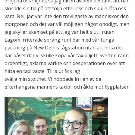
erbjuda oss skjuts, sa jag till en av dem bestämt att han
slösade sin tid på att följa efter oss och skulle låta oss
vara. Nej, jag var inte den trevligaste av människor den
morgonen och det var väl möjligen något onödigt, men
jag skyller skamset på att jag var helt slut i rutan.
Lagom irriterade sprang runt där med vår tunga
packning på New Delhis tågstation utan att hitta det
där båset där vi skulle köpa vår taxibiljett. Svetten rann
ordentligt, axlarna värkte och desperationen över att
hitta en taxi växte. Till slut fick jag
svälja min stolthet. Vi hoppade in i en av de
efterhängsna männens taxibil och åkte mot flygplatsen.