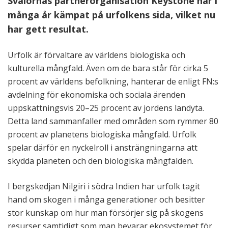
Svalornas partnerorganisation Keystone har i
många år kämpat på urfolkens sida, vilket nu
har gett resultat.
Urfolk är förvaltare av världens biologiska och
kulturella mångfald. Även om de bara står för cirka 5
procent av världens befolkning, hanterar de enligt FN:s
avdelning för ekonomiska och sociala ärenden
uppskattningsvis 20–25 procent av jordens landyta.
Detta land sammanfaller med områden som rymmer 80
procent av planetens biologiska mångfald. Urfolk
spelar därför en nyckelroll i ansträngningarna att
skydda planeten och den biologiska mångfalden.
I bergskedjan Nilgiri i södra Indien har urfolk tagit
hand om skogen i många generationer och besitter
stor kunskap om hur man försörjer sig på skogens
resurser samtidigt som man bevarar ekosystemet för