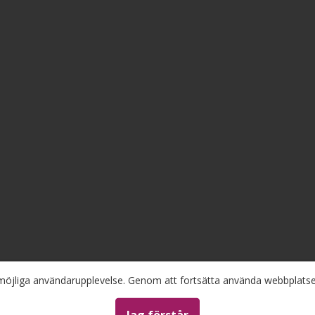
a möjliga användarupplevelse. Genom att fortsätta använda webbplat
 annat anges.
Jag förstår