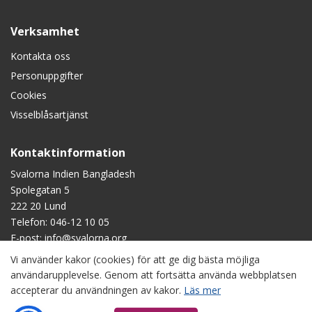
Verksamhet
Kontakta oss
Personuppgifter
Cookies
Visselblåsartjänst
Kontaktinformation
Svalorna Indien Bangladesh
Spolegatan 5
222 20 Lund
Telefon:
046-12 10 05
E-post:
info@svalorna.org
Vi använder kakor (cookies) för att ge dig bästa möjliga
Swish
: 90 123 45
användarupplevelse. Genom att fortsätta använda webbplatsen
Plusgiro
: 90 1234-5
accepterar du användningen av kakor.
Läs mer
Bankgiro
: 901-2345