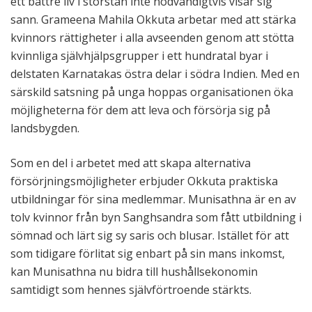
ett bättre liv i storstan inte nödvändigtvis visar sig
sann. Grameena Mahila Okkuta arbetar med att stärka
kvinnors rättigheter i alla avseenden genom att stötta
kvinnliga självhjälpsgrupper i ett hundratal byar i
delstaten Karnatakas östra delar i södra Indien. Med en
särskild satsning på unga hoppas organisationen öka
möjligheterna för dem att leva och försörja sig på
landsbygden.
Som en del i arbetet med att skapa alternativa
försörjningsmöjligheter erbjuder Okkuta praktiska
utbildningar för sina medlemmar. Munisathna är en av
tolv kvinnor från byn Sanghsandra som fått utbildning i
sömnad och lärt sig sy saris och blusar. Istället för att
som tidigare förlitat sig enbart på sin mans inkomst,
kan Munisathna nu bidra till hushållsekonomin
samtidigt som hennes självförtroende stärkts.