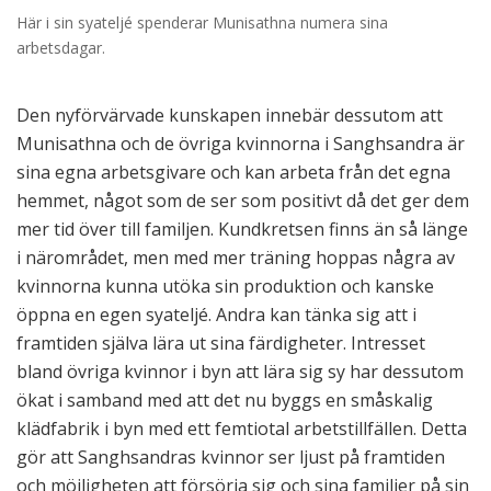
Här i sin syateljé spenderar Munisathna numera sina
arbetsdagar.
Den nyförvärvade kunskapen innebär dessutom att
Munisathna och de övriga kvinnorna i Sanghsandra är
sina egna arbetsgivare och kan arbeta från det egna
hemmet, något som de ser som positivt då det ger dem
mer tid över till familjen. Kundkretsen finns än så länge
i närområdet, men med mer träning hoppas några av
kvinnorna kunna utöka sin produktion och kanske
öppna en egen syateljé. Andra kan tänka sig att i
framtiden själva lära ut sina färdigheter. Intresset
bland övriga kvinnor i byn att lära sig sy har dessutom
ökat i samband med att det nu byggs en småskalig
klädfabrik i byn med ett femtiotal arbetstillfällen. Detta
gör att Sanghsandras kvinnor ser ljust på framtiden
och möjligheten att försörja sig och sina familjer på sin